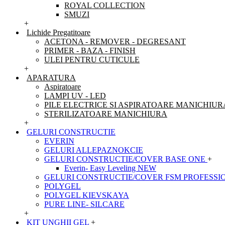
ROYAL COLLECTION
SMUZI
+
Lichide Pregatitoare
ACETONA - REMOVER - DEGRESANT
PRIMER - BAZA - FINISH
ULEI PENTRU CUTICULE
+
APARATURA
Aspiratoare
LAMPI UV - LED
PILE ELECTRICE SI ASPIRATOARE MANICHIUR
STERILIZATOARE MANICHIURA
+
GELURI CONSTRUCTIE
EVERIN
GELURI ALLEPAZNOKCIE
GELURI CONSTRUCTIE/COVER BASE ONE
+
Everin- Easy Leveling NEW
GELURI CONSTRUCTIE/COVER FSM PROFESSI
POLYGEL
POLYGEL KIEVSKAYA
PURE LINE- SILCARE
+
KIT UNGHII GEL
+