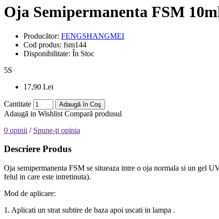
Oja Semipermanenta FSM 10ml
Producător:
FENGSHANGMEI
Cod produs:
fsm144
Disponibilitate:
În Stoc
5
S
17,90 Lei
Cantitate
Adaugă în Coş
Adaugă in Wishlist
Compară produsul
0 opinii
/
Spune-ţi opinia
Descriere Produs
Oja semipermanenta FSM se situeaza intre o oja normala si un gel UV, e
felul in care este intretinuta).
Mod de aplicare:
1. Aplicati un strat subtire de baza apoi uscati in lampa .