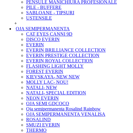
PENSULE MANICHIURA PROFESIONALE
PILE - BUFFERE
SABLOANE - TIPSURI
USTENSILE
+
OJA SEMIPERMANENTA
CAT EYES CANNI 9D
DISCO EVERIN
EVERIN
EVERIN BRILLIANCE COLLECTION
EVERIN PRESTIGE COLLECTION
EVERIN ROYAL COLLECTION
FLASHING LIGHT MOLLY
FOREST EVERIN
KIEVSKAYA- NEW NEW
MOLLY LAC- NOU!
NATALI- NEW
NATALI- SPECIAL EDITION
NEON EVERIN
OJA SEMI GDCOCO
Oja semipermanenta Rosalind Rainbow
OJA SEMIPERMANENTA VENALISA
ROSALIND
SMUZI EVERIN
THERMO