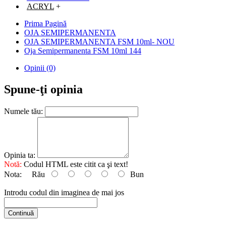
ACRYL
+
Prima Pagină
OJA SEMIPERMANENTA
OJA SEMIPERMANENTA FSM 10ml- NOU
Oja Semipermanenta FSM 10ml 144
Opinii (0)
Spune-ţi opinia
Numele tău:
Opinia ta:
Notă:
Codul HTML este citit ca şi text!
Nota:
Rău
Bun
Introdu codul din imaginea de mai jos
Continuă