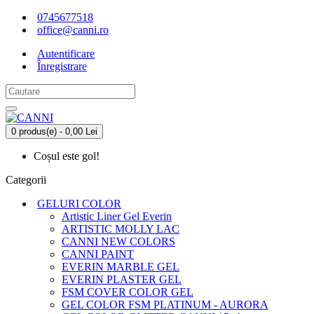
0745677518
office@canni.ro
Autentificare
Înregistrare
0 produs(e) - 0,00 Lei
Coșul este gol!
Categorii
GELURI COLOR
Artistic Liner Gel Everin
ARTISTIC MOLLY LAC
CANNI NEW COLORS
CANNI PAINT
EVERIN MARBLE GEL
EVERIN PLASTER GEL
FSM COVER COLOR GEL
GEL COLOR FSM PLATINUM - AURORA