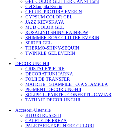
GEL COLOR GLITTER CANNI 15ml
Gel Stampila Everin
GELURI PICTURA EVERIN
GYPSUM COLOR GEL
JAZZ KIEVSKAYA
MUD COLOR GEL
ROSALIND SHINY RAINBOW
SHIMMER ROSE GLITTER EVERIN
SPIDER GEL
THERMO-SHINY-SEQUIN
TWINKLE GEL EVERIN
+
DECOR UNGHII
CRISTALE/PIETRE
DECORATIUNI IARNA
FOLII DE TRANSFER
MATRITE - STAMPILE - OJA STAMPILA
PIGMENT DECOR UNGHII
SCLIPICI - PAIETE - CONFETTI - CAVIAR
TATUAJE DECOR UNGHII
+
Accesorii-Ustensile
BITURI RUSESTI
CAPETE DE FREZA
PALETARE-EXPUNERE CULORI