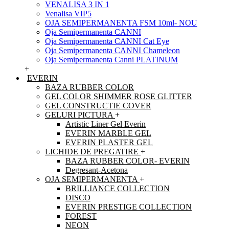
VENALISA 3 IN 1
Venalisa VIP5
OJA SEMIPERMANENTA FSM 10ml- NOU
Oja Semipermanenta CANNI
Oja Semipermanenta CANNI Cat Eye
Oja Semipermanenta CANNI Chameleon
Oja Semipermanenta Canni PLATINUM
+
EVERIN
BAZA RUBBER COLOR
GEL COLOR SHIMMER ROSE GLITTER
GEL CONSTRUCTIE COVER
GELURI PICTURA
+
Artistic Liner Gel Everin
EVERIN MARBLE GEL
EVERIN PLASTER GEL
LICHIDE DE PREGATIRE
+
BAZA RUBBER COLOR- EVERIN
Degresant-Acetona
OJA SEMIPERMANENTA
+
BRILLIANCE COLLECTION
DISCO
EVERIN PRESTIGE COLLECTION
FOREST
NEON