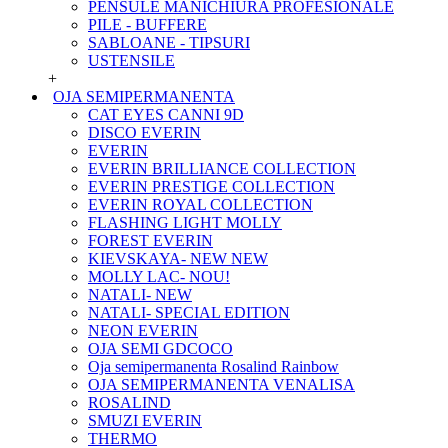
PENSULE MANICHIURA PROFESIONALE
PILE - BUFFERE
SABLOANE - TIPSURI
USTENSILE
+
OJA SEMIPERMANENTA
CAT EYES CANNI 9D
DISCO EVERIN
EVERIN
EVERIN BRILLIANCE COLLECTION
EVERIN PRESTIGE COLLECTION
EVERIN ROYAL COLLECTION
FLASHING LIGHT MOLLY
FOREST EVERIN
KIEVSKAYA- NEW NEW
MOLLY LAC- NOU!
NATALI- NEW
NATALI- SPECIAL EDITION
NEON EVERIN
OJA SEMI GDCOCO
Oja semipermanenta Rosalind Rainbow
OJA SEMIPERMANENTA VENALISA
ROSALIND
SMUZI EVERIN
THERMO