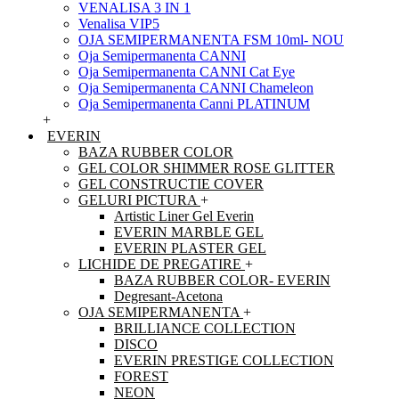
VENALISA 3 IN 1
Venalisa VIP5
OJA SEMIPERMANENTA FSM 10ml- NOU
Oja Semipermanenta CANNI
Oja Semipermanenta CANNI Cat Eye
Oja Semipermanenta CANNI Chameleon
Oja Semipermanenta Canni PLATINUM
+
EVERIN
BAZA RUBBER COLOR
GEL COLOR SHIMMER ROSE GLITTER
GEL CONSTRUCTIE COVER
GELURI PICTURA
+
Artistic Liner Gel Everin
EVERIN MARBLE GEL
EVERIN PLASTER GEL
LICHIDE DE PREGATIRE
+
BAZA RUBBER COLOR- EVERIN
Degresant-Acetona
OJA SEMIPERMANENTA
+
BRILLIANCE COLLECTION
DISCO
EVERIN PRESTIGE COLLECTION
FOREST
NEON