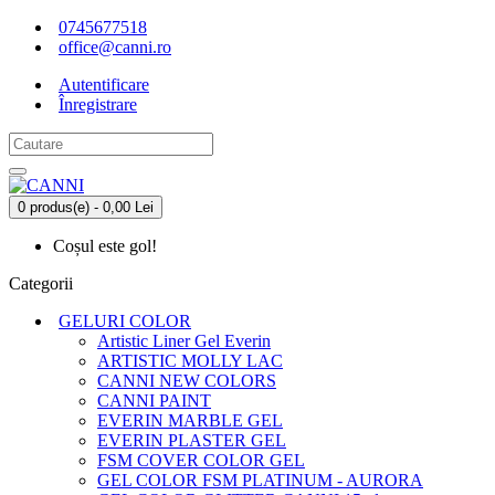
0745677518
office@canni.ro
Autentificare
Înregistrare
0 produs(e) - 0,00 Lei
Coșul este gol!
Categorii
GELURI COLOR
Artistic Liner Gel Everin
ARTISTIC MOLLY LAC
CANNI NEW COLORS
CANNI PAINT
EVERIN MARBLE GEL
EVERIN PLASTER GEL
FSM COVER COLOR GEL
GEL COLOR FSM PLATINUM - AURORA