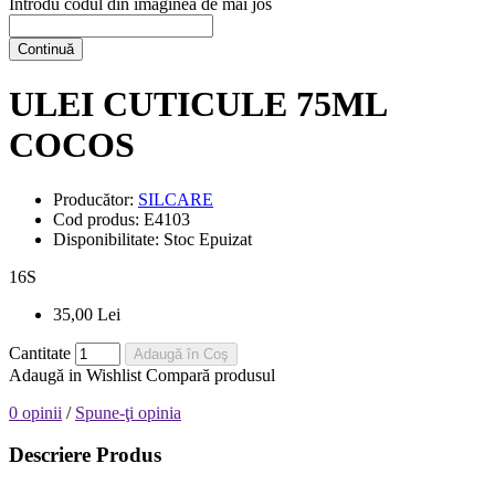
Introdu codul din imaginea de mai jos
Continuă
ULEI CUTICULE 75ML
COCOS
Producător:
SILCARE
Cod produs:
E4103
Disponibilitate:
Stoc Epuizat
16
S
35,00 Lei
Cantitate
Adaugă în Coş
Adaugă in Wishlist
Compară produsul
0 opinii
/
Spune-ţi opinia
Descriere Produs