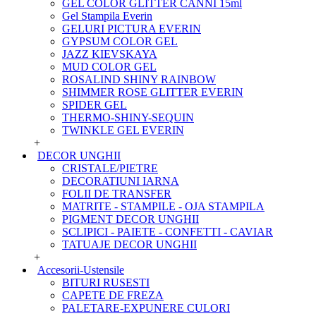
GEL COLOR GLITTER CANNI 15ml
Gel Stampila Everin
GELURI PICTURA EVERIN
GYPSUM COLOR GEL
JAZZ KIEVSKAYA
MUD COLOR GEL
ROSALIND SHINY RAINBOW
SHIMMER ROSE GLITTER EVERIN
SPIDER GEL
THERMO-SHINY-SEQUIN
TWINKLE GEL EVERIN
+
DECOR UNGHII
CRISTALE/PIETRE
DECORATIUNI IARNA
FOLII DE TRANSFER
MATRITE - STAMPILE - OJA STAMPILA
PIGMENT DECOR UNGHII
SCLIPICI - PAIETE - CONFETTI - CAVIAR
TATUAJE DECOR UNGHII
+
Accesorii-Ustensile
BITURI RUSESTI
CAPETE DE FREZA
PALETARE-EXPUNERE CULORI