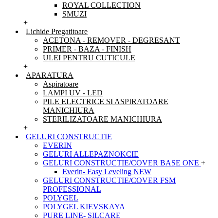
ROYAL COLLECTION
SMUZI
+
Lichide Pregatitoare
ACETONA - REMOVER - DEGRESANT
PRIMER - BAZA - FINISH
ULEI PENTRU CUTICULE
+
APARATURA
Aspiratoare
LAMPI UV - LED
PILE ELECTRICE SI ASPIRATOARE
MANICHIURA
STERILIZATOARE MANICHIURA
+
GELURI CONSTRUCTIE
EVERIN
GELURI ALLEPAZNOKCIE
GELURI CONSTRUCTIE/COVER BASE ONE
+
Everin- Easy Leveling NEW
GELURI CONSTRUCTIE/COVER FSM
PROFESSIONAL
POLYGEL
POLYGEL KIEVSKAYA
PURE LINE- SILCARE