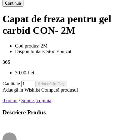
Continuă
Capat de freza pentru gel
carbid CON- 2M
Cod produs:
2M
Disponibilitate:
Stoc Epuizat
36
S
30,00 Lei
Cantitate
Adaugă în Coş
Adaugă in Wishlist
Compară produsul
0 opinii
/
Spune-ţi opinia
Descriere Produs