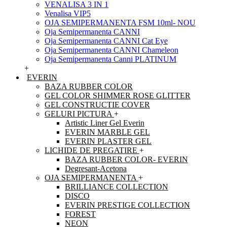
VENALISA 3 IN 1
Venalisa VIP5
OJA SEMIPERMANENTA FSM 10ml- NOU
Oja Semipermanenta CANNI
Oja Semipermanenta CANNI Cat Eye
Oja Semipermanenta CANNI Chameleon
Oja Semipermanenta Canni PLATINUM
+
EVERIN
BAZA RUBBER COLOR
GEL COLOR SHIMMER ROSE GLITTER
GEL CONSTRUCTIE COVER
GELURI PICTURA
+
Artistic Liner Gel Everin
EVERIN MARBLE GEL
EVERIN PLASTER GEL
LICHIDE DE PREGATIRE
+
BAZA RUBBER COLOR- EVERIN
Degresant-Acetona
OJA SEMIPERMANENTA
+
BRILLIANCE COLLECTION
DISCO
EVERIN PRESTIGE COLLECTION
FOREST
NEON