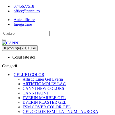
0745677518
office@canni.ro
Autentificare
Înregistrare
0 produs(e) - 0,00 Lei
Coșul este gol!
Categorii
GELURI COLOR
Artistic Liner Gel Everin
ARTISTIC MOLLY LAC
CANNI NEW COLORS
CANNI PAINT
EVERIN MARBLE GEL
EVERIN PLASTER GEL
FSM COVER COLOR GEL
GEL COLOR FSM PLATINUM - AURORA