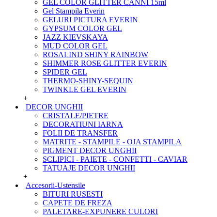
GEL COLOR GLITTER CANNI 15ml
Gel Stampila Everin
GELURI PICTURA EVERIN
GYPSUM COLOR GEL
JAZZ KIEVSKAYA
MUD COLOR GEL
ROSALIND SHINY RAINBOW
SHIMMER ROSE GLITTER EVERIN
SPIDER GEL
THERMO-SHINY-SEQUIN
TWINKLE GEL EVERIN
+
DECOR UNGHII
CRISTALE/PIETRE
DECORATIUNI IARNA
FOLII DE TRANSFER
MATRITE - STAMPILE - OJA STAMPILA
PIGMENT DECOR UNGHII
SCLIPICI - PAIETE - CONFETTI - CAVIAR
TATUAJE DECOR UNGHII
+
Accesorii-Ustensile
BITURI RUSESTI
CAPETE DE FREZA
PALETARE-EXPUNERE CULORI