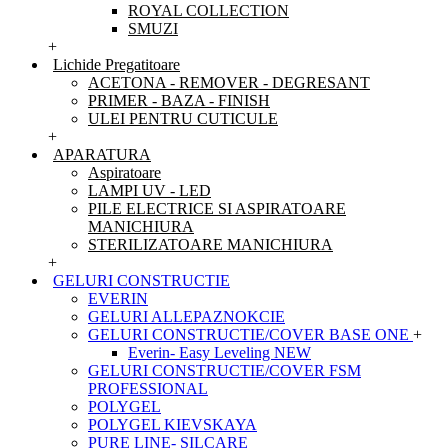
ROYAL COLLECTION
SMUZI
+
Lichide Pregatitoare
ACETONA - REMOVER - DEGRESANT
PRIMER - BAZA - FINISH
ULEI PENTRU CUTICULE
+
APARATURA
Aspiratoare
LAMPI UV - LED
PILE ELECTRICE SI ASPIRATOARE
MANICHIURA
STERILIZATOARE MANICHIURA
+
GELURI CONSTRUCTIE
EVERIN
GELURI ALLEPAZNOKCIE
GELURI CONSTRUCTIE/COVER BASE ONE
+
Everin- Easy Leveling NEW
GELURI CONSTRUCTIE/COVER FSM
PROFESSIONAL
POLYGEL
POLYGEL KIEVSKAYA
PURE LINE- SILCARE