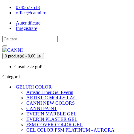
0745677518
office@canni.ro
Autentificare
Înregistrare
0 produs(e) - 0,00 Lei
Coșul este gol!
Categorii
GELURI COLOR
Artistic Liner Gel Everin
ARTISTIC MOLLY LAC
CANNI NEW COLORS
CANNI PAINT
EVERIN MARBLE GEL
EVERIN PLASTER GEL
FSM COVER COLOR GEL
GEL COLOR FSM PLATINUM - AURORA