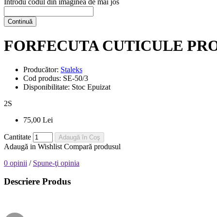
Introdu codul din imaginea de mai jos
Continuă
FORFECUTA CUTICULE PRO
Producător:
Staleks
Cod produs:
SE-50/3
Disponibilitate:
Stoc Epuizat
2
S
75,00 Lei
Cantitate
Adaugă în Coş
Adaugă in Wishlist
Compară produsul
0 opinii
/
Spune-ţi opinia
Descriere Produs