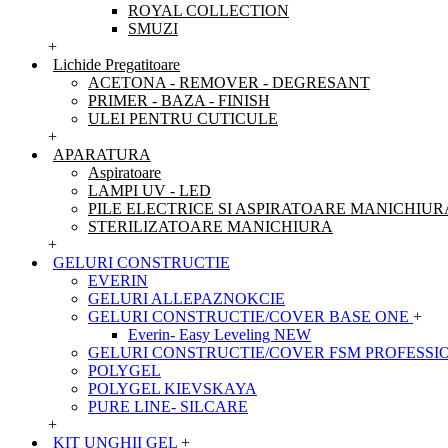
ROYAL COLLECTION
SMUZI
+
Lichide Pregatitoare
ACETONA - REMOVER - DEGRESANT
PRIMER - BAZA - FINISH
ULEI PENTRU CUTICULE
+
APARATURA
Aspiratoare
LAMPI UV - LED
PILE ELECTRICE SI ASPIRATOARE MANICHIUR
STERILIZATOARE MANICHIURA
+
GELURI CONSTRUCTIE
EVERIN
GELURI ALLEPAZNOKCIE
GELURI CONSTRUCTIE/COVER BASE ONE
+
Everin- Easy Leveling NEW
GELURI CONSTRUCTIE/COVER FSM PROFESSI
POLYGEL
POLYGEL KIEVSKAYA
PURE LINE- SILCARE
+
KIT UNGHII GEL
+