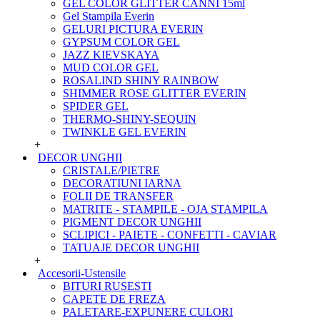
GEL COLOR GLITTER CANNI 15ml
Gel Stampila Everin
GELURI PICTURA EVERIN
GYPSUM COLOR GEL
JAZZ KIEVSKAYA
MUD COLOR GEL
ROSALIND SHINY RAINBOW
SHIMMER ROSE GLITTER EVERIN
SPIDER GEL
THERMO-SHINY-SEQUIN
TWINKLE GEL EVERIN
+
DECOR UNGHII
CRISTALE/PIETRE
DECORATIUNI IARNA
FOLII DE TRANSFER
MATRITE - STAMPILE - OJA STAMPILA
PIGMENT DECOR UNGHII
SCLIPICI - PAIETE - CONFETTI - CAVIAR
TATUAJE DECOR UNGHII
+
Accesorii-Ustensile
BITURI RUSESTI
CAPETE DE FREZA
PALETARE-EXPUNERE CULORI