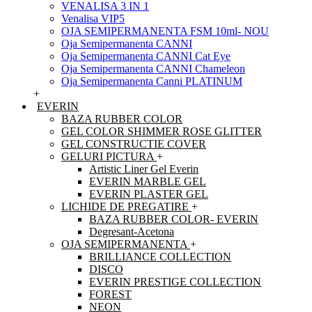
VENALISA 3 IN 1
Venalisa VIP5
OJA SEMIPERMANENTA FSM 10ml- NOU
Oja Semipermanenta CANNI
Oja Semipermanenta CANNI Cat Eye
Oja Semipermanenta CANNI Chameleon
Oja Semipermanenta Canni PLATINUM
+
EVERIN
BAZA RUBBER COLOR
GEL COLOR SHIMMER ROSE GLITTER
GEL CONSTRUCTIE COVER
GELURI PICTURA
+
Artistic Liner Gel Everin
EVERIN MARBLE GEL
EVERIN PLASTER GEL
LICHIDE DE PREGATIRE
+
BAZA RUBBER COLOR- EVERIN
Degresant-Acetona
OJA SEMIPERMANENTA
+
BRILLIANCE COLLECTION
DISCO
EVERIN PRESTIGE COLLECTION
FOREST
NEON