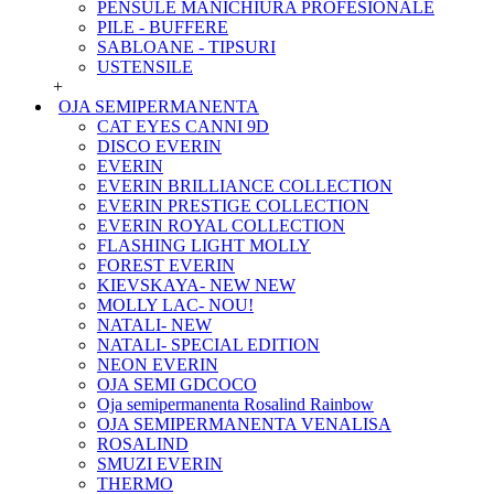
PENSULE MANICHIURA PROFESIONALE
PILE - BUFFERE
SABLOANE - TIPSURI
USTENSILE
+
OJA SEMIPERMANENTA
CAT EYES CANNI 9D
DISCO EVERIN
EVERIN
EVERIN BRILLIANCE COLLECTION
EVERIN PRESTIGE COLLECTION
EVERIN ROYAL COLLECTION
FLASHING LIGHT MOLLY
FOREST EVERIN
KIEVSKAYA- NEW NEW
MOLLY LAC- NOU!
NATALI- NEW
NATALI- SPECIAL EDITION
NEON EVERIN
OJA SEMI GDCOCO
Oja semipermanenta Rosalind Rainbow
OJA SEMIPERMANENTA VENALISA
ROSALIND
SMUZI EVERIN
THERMO