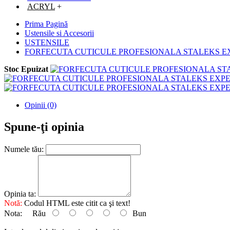
ACRYL
+
Prima Pagină
Ustensile si Accesorii
USTENSILE
FORFECUTA CUTICULE PROFESIONALA STALEKS EX
Stoc Epuizat
Opinii (0)
Spune-ţi opinia
Numele tău:
Opinia ta:
Notă:
Codul HTML este citit ca şi text!
Nota:
Rău
Bun