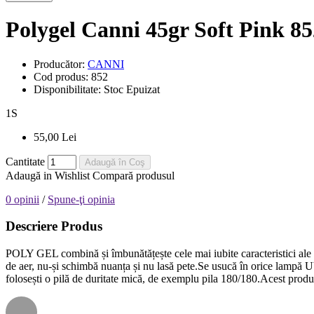
Polygel Canni 45gr Soft Pink 85
Producător:
CANNI
Cod produs:
852
Disponibilitate:
Stoc Epuizat
1
S
55,00 Lei
Cantitate
Adaugă în Coş
Adaugă in Wishlist
Compară produsul
0 opinii
/
Spune-ţi opinia
Descriere Produs
POLY GEL combină și îmbunătățește cele mai iubite caracteristici ale gel
de aer, nu-și schimbă nuanța și nu lasă pete.Se usucă în orice lampă UV
folosești o pilă de duritate mică, de exemplu pila 180/180.Acest produ