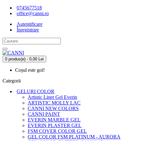
0745677518
office@canni.ro
Autentificare
Înregistrare
0 produs(e) - 0,00 Lei
Coșul este gol!
Categorii
GELURI COLOR
Artistic Liner Gel Everin
ARTISTIC MOLLY LAC
CANNI NEW COLORS
CANNI PAINT
EVERIN MARBLE GEL
EVERIN PLASTER GEL
FSM COVER COLOR GEL
GEL COLOR FSM PLATINUM - AURORA