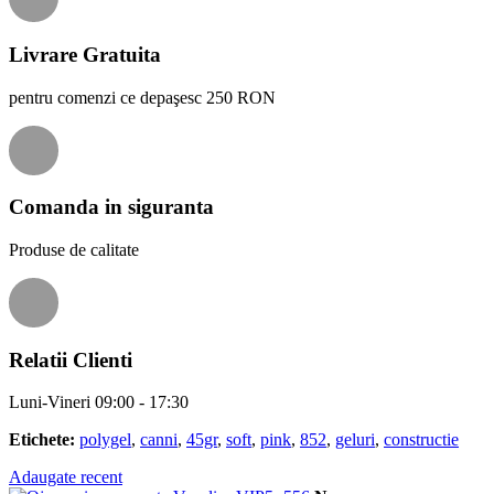
Livrare Gratuita
pentru comenzi ce depaşesc 250 RON
Comanda in siguranta
Produse de calitate
Relatii Clienti
Luni-Vineri 09:00 - 17:30
Etichete:
polygel
,
canni
,
45gr
,
soft
,
pink
,
852
,
geluri
,
constructie
Adaugate recent