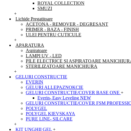
ROYAL COLLECTION
SMUZI
+
Lichide Pregatitoare
ACETONA - REMOVER - DEGRESANT
PRIMER - BAZA - FINISH
ULEI PENTRU CUTICULE
+
APARATURA
Aspiratoare
LAMPI UV - LED
PILE ELECTRICE SI ASPIRATOARE MANICHIUR
STERILIZATOARE MANICHIURA
+
GELURI CONSTRUCTIE
EVERIN
GELURI ALLEPAZNOKCIE
GELURI CONSTRUCTIE/COVER BASE ONE
+
Everin- Easy Leveling NEW
GELURI CONSTRUCTIE/COVER FSM PROFESSI
POLYGEL
POLYGEL KIEVSKAYA
PURE LINE- SILCARE
+
KIT UNGHII GEL
+