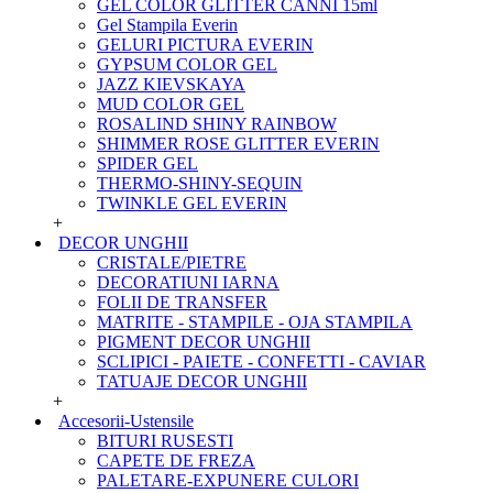
GEL COLOR GLITTER CANNI 15ml
Gel Stampila Everin
GELURI PICTURA EVERIN
GYPSUM COLOR GEL
JAZZ KIEVSKAYA
MUD COLOR GEL
ROSALIND SHINY RAINBOW
SHIMMER ROSE GLITTER EVERIN
SPIDER GEL
THERMO-SHINY-SEQUIN
TWINKLE GEL EVERIN
+
DECOR UNGHII
CRISTALE/PIETRE
DECORATIUNI IARNA
FOLII DE TRANSFER
MATRITE - STAMPILE - OJA STAMPILA
PIGMENT DECOR UNGHII
SCLIPICI - PAIETE - CONFETTI - CAVIAR
TATUAJE DECOR UNGHII
+
Accesorii-Ustensile
BITURI RUSESTI
CAPETE DE FREZA
PALETARE-EXPUNERE CULORI