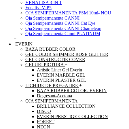
VENALISA 3 IN 1
Venalisa VIP5
OJA SEMIPERMANENTA FSM 10ml- NOU
Oja Semipermanenta CANNI
Oja Semipermanenta CANNI Cat Eye
Oja Semipermanenta CANNI Chameleon
Oja Semipermanenta Canni PLATINUM
+
EVERIN
BAZA RUBBER COLOR
GEL COLOR SHIMMER ROSE GLITTER
GEL CONSTRUCTIE COVER
GELURI PICTURA
+
Artistic Liner Gel Everin
EVERIN MARBLE GEL
EVERIN PLASTER GEL
LICHIDE DE PREGATIRE
+
BAZA RUBBER COLOR- EVERIN
Degresant-Acetona
OJA SEMIPERMANENTA
+
BRILLIANCE COLLECTION
DISCO
EVERIN PRESTIGE COLLECTION
FOREST
NEON